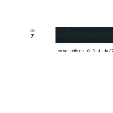
27 juin 10 h 00 min
à
26 septembr
VEN
7
Marché public de l
Les samedis de 10h à 14h du 27