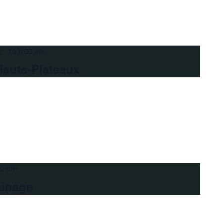
e 19 h 00 min
Hauts-Plateaux
30 min
sinage