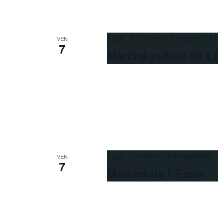
6 juin 9 h 00 min
à
3 octobre 13 h
VEN
7
Marché public de La
7 juin 10 h 00 min
à
8 novembre 1
VEN
7
Marché de l’Expo