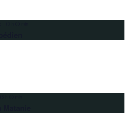
e 19 h 00 min
pédien
15 h 00 min
a Matanie