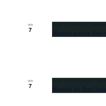
18 juin 16 h 00 min
à
17 septembr
VEN
7
Marché public des 
26 juin 8 h 30 min
à
9 août 16 h 
VEN
7
Marché du Bon Voi