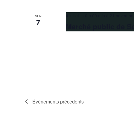
4 juillet 10 h 00 min
à
21 novembr
VEN
7
Marché public de S
Évènements
précédents