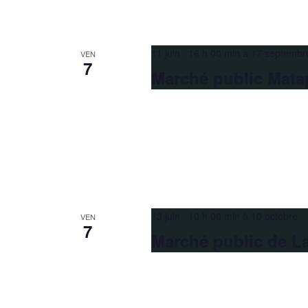
11 juin 16 h 00 min
à
17 septembr
VEN
7
Marché public Mata
13 juin 10 h 00 min
à
10 octobre 
VEN
7
Marché public de L