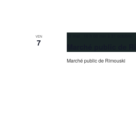
31 mai 10 h 00 min
à
31 octobre 
VEN
7
Marché public de R
Marché public de Rimouski