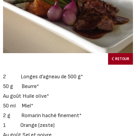
RETOUR
2 Longes d’agneau de 500 g*
50 g Beurre*
Au goût Huile olive*
50 ml Miel*
2 g Romarin haché finement*
1 Orange (zeste)
Au goût Sel et poivre