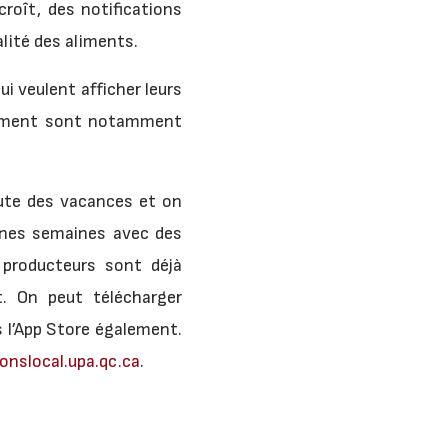
roît, des notifications
alité des aliments.
ui veulent afficher leurs
ouvement sont notamment
oute des vacances et on
aines semaines avec des
s producteurs sont déjà
t. On peut télécharger
s l’App Store également.
nslocal.upa.qc.ca
.