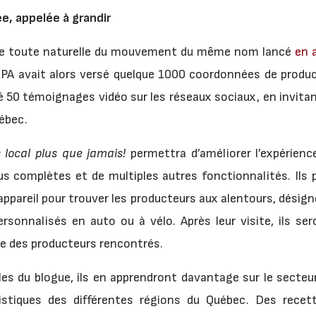
e, appelée à grandir
uite toute naturelle du mouvement du même nom lancé
en a
L’UPA avait alors versé quelque 1000 coordonnées de produ
sé 50 témoignages vidéo sur les réseaux sociaux, en invi
uébec.
local plus que jamais!
permettra d’améliorer l’expérien
us complètes et de multiples autres fonctionnalités. Ils p
appareil pour trouver les producteurs aux alentours, désign
ersonnalisés en auto ou à vélo. Après leur visite, ils ser
he des producteurs rencontrés.
les du blogue, ils en apprendront davantage sur le secteu
uristiques des différentes régions du Québec. Des rece