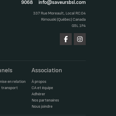
9068
info@saveursbsl.com
337 Rue Moreault, Local RC.04
Rimouski (Québec) Canada
G5L 1P4
nnels
Association
ise en relation
À propos
 transport
CA et équipe
Adhérer
Nos partenaires
Nous joindre