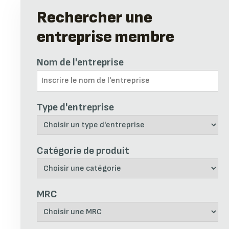
Rechercher une
entreprise membre
Nom de l'entreprise
{member_name}
Type d'entreprise
{member_address}
{member_mrc}
Catégorie de produit
{member_sectors}
{member_phone}
{member_email}
MRC
{member_website}