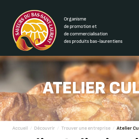
Organisme
de promotion et
de commercialisation
des produits bas-laurentiens
ATELIER CUL
Accueil
/
Découvrir
/
Trouver une entreprise
/
Atelier Cu