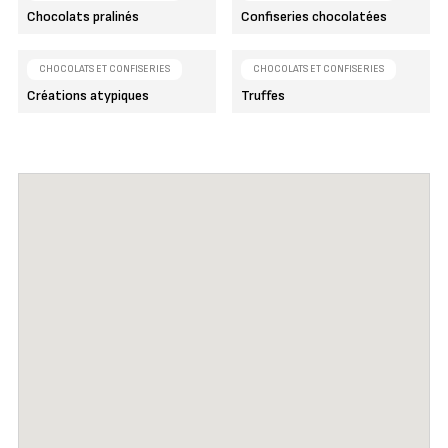
Chocolats pralinés
Confiseries chocolatées
CHOCOLATS ET CONFISERIES
CHOCOLATS ET CONFISERIES
Créations atypiques
Truffes