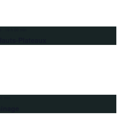
e 19 h 00 min
Hauts-Plateaux
30 min
sinage