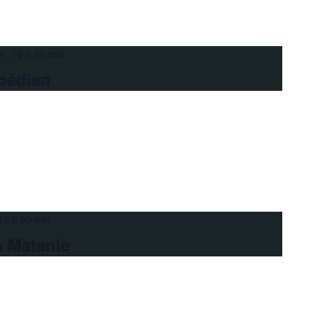
e 19 h 00 min
pédien
15 h 00 min
a Matanie