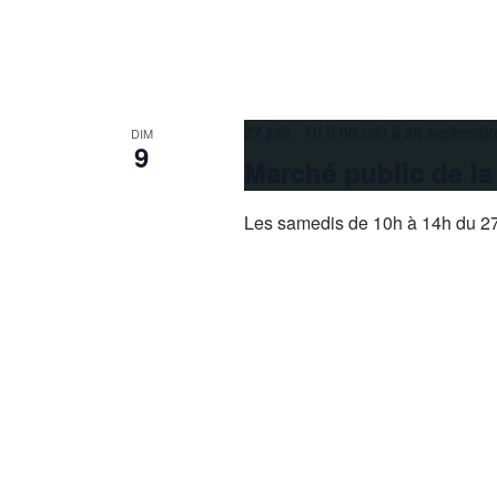
27 juin 10 h 00 min
à
26 septembr
DIM
9
Marché public de l
Les samedis de 10h à 14h du 27