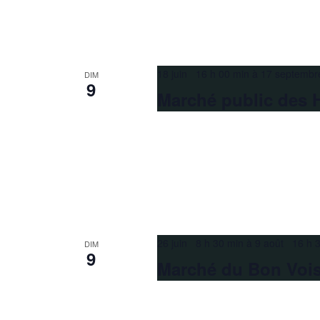
18 juin 16 h 00 min
à
17 septembr
DIM
9
Marché public des 
26 juin 8 h 30 min
à
9 août 16 h 
DIM
9
Marché du Bon Voi