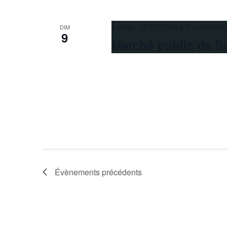
4 juillet 10 h 00 min
à
21 novembr
DIM
9
Marché public de S
Évènements
précédents