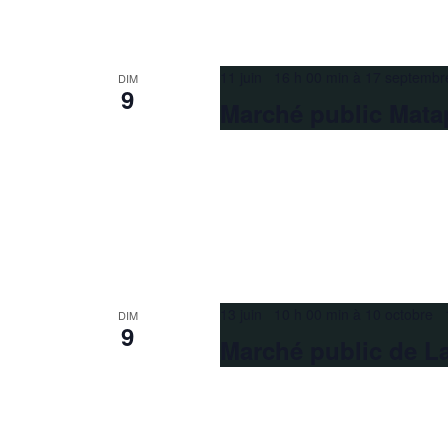
11 juin 16 h 00 min
à
17 septembr
DIM
9
Marché public Mata
13 juin 10 h 00 min
à
10 octobre 
DIM
9
Marché public de L