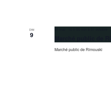
31 mai 10 h 00 min
à
31 octobre 
DIM
9
Marché public de R
Marché public de Rimouski