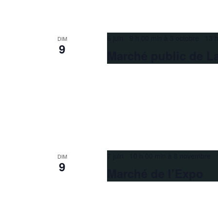
6 juin 9 h 00 min
à
3 octobre 13 h
DIM
9
Marché public de La
7 juin 10 h 00 min
à
8 novembre 1
DIM
9
Marché de l’Expo