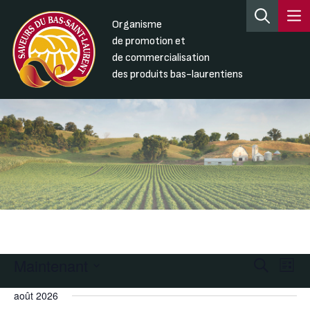
Organisme
de promotion et
de commercialisation
des produits bas-laurentiens
Maintenant
Recherc
Nav
Recherche
Liste
de
et
Sélectionnez
août 2026
une
vue
navigati