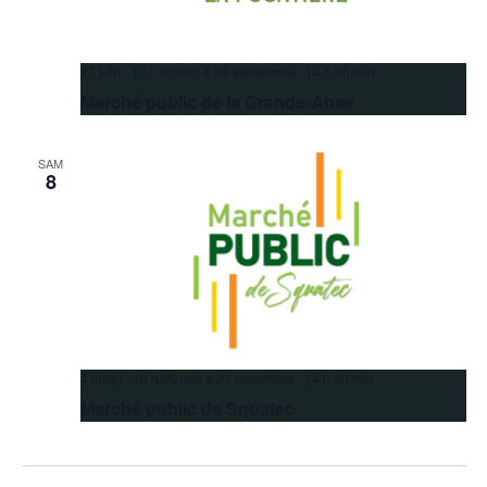
27 juin 10 h 00 min
à
26 septembre 14 h 00 min
Marché public de la Grande-Anse
SAM
8
4 juillet 10 h 00 min
à
21 novembre 14 h 00 min
Marché public de Squatec