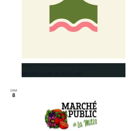
31 mai 10 h 00 min
à
31 octobre 14 h 00 min
Marché public de Rimouski
SAM
8