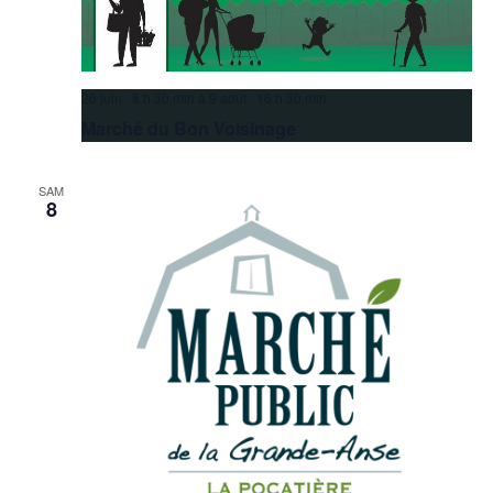
26 juin 8 h 30 min
à
9 août 16 h 30 min
Marché du Bon Voisinage
SAM
8