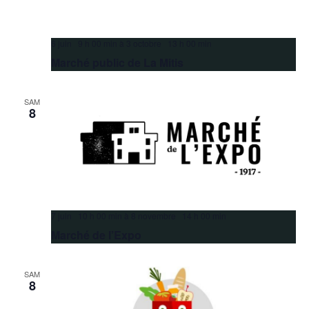
6 juin 9 h 00 min
à
3 octobre 13 h 00 min
Marché public de La Mitis
SAM
8
7 juin 10 h 00 min
à
8 novembre 14 h 00 min
Marché de l’Expo
SAM
8