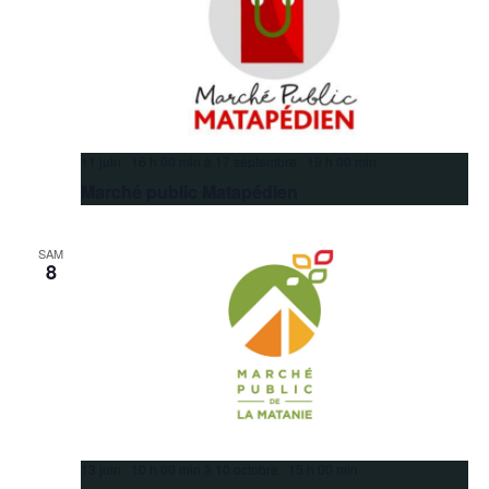
11 juin 16 h 00 min
à
17 septembre 19 h 00 min
Marché public Matapédien
SAM
8
13 juin 10 h 00 min
à
10 octobre 15 h 00 min