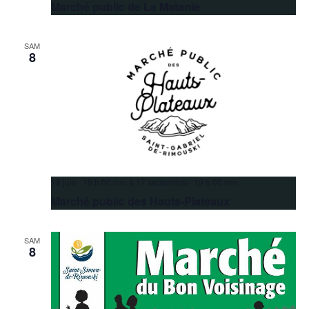
Marché public de La Matanie
SAM
8
18 juin 16 h 00 min
à
17 septembre 19 h 00 min
Marché public des Hauts-Plateaux
SAM
8