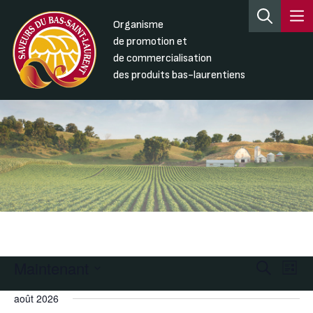
Organisme
de promotion et
de commercialisation
des produits bas-laurentiens
Maintenant
Recherc
Nav
Recherche
Liste
de
et
Sélectionnez
août 2026
une
vue
navigati