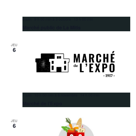
6 juin 9 h 00 min
à
3 octobre 13 h 00 min
Marché public de La Mitis
JEU
6
7 juin 10 h 00 min
à
8 novembre 14 h 00 min
Marché de l’Expo
JEU
6