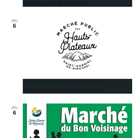
Marché public de La Matanie
JEU
6
18 juin 16 h 00 min
à
17 septembre 19 h 00 min
Marché public des Hauts-Plateaux
JEU
6