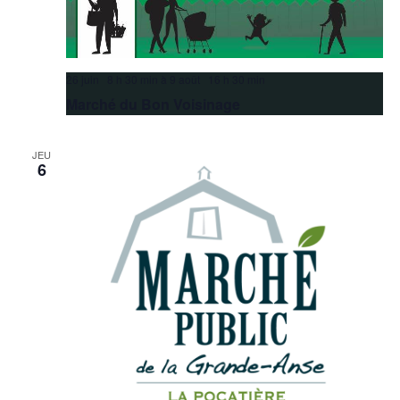
26 juin 8 h 30 min
à
9 août 16 h 30 min
Marché du Bon Voisinage
JEU
6