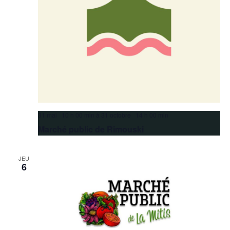
31 mai 10 h 00 min
à
31 octobre 14 h 00 min
Marché public de Rimouski
JEU
6