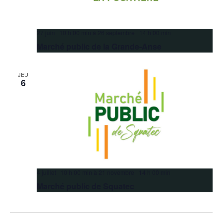
27 juin 10 h 00 min
à
26 septembre 14 h 00 min
Marché public de la Grande-Anse
JEU
6
4 juillet 10 h 00 min
à
21 novembre 14 h 00 min
Marché public de Squatec