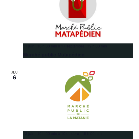
11 juin 16 h 00 min
à
17 septembre 19 h 00 min
Marché public Matapédien
JEU
6
13 juin 10 h 00 min
à
10 octobre 15 h 00 min