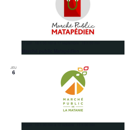
11 juin 16 h 00 min
à
17 septembre 19 h 00 min
Marché public Matapédien
JEU
6
13 juin 10 h 00 min
à
10 octobre 15 h 00 min