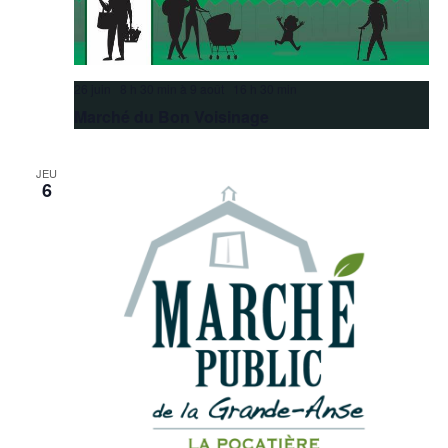
26 juin 8 h 30 min
à
9 août 16 h 30 min
Marché du Bon Voisinage
JEU
6