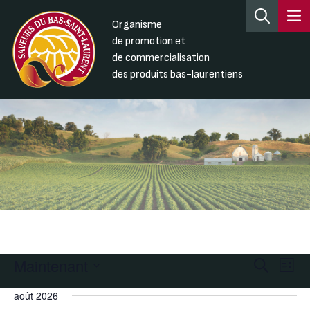
Organisme
de promotion et
de commercialisation
des produits bas-laurentiens
Maintenant
Recherc
Nav
Recherche
Liste
de
et
Sélectionnez
août 2026
une
vue
navigati