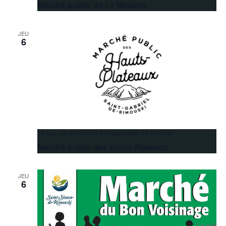
Marché public de La Matanie
JEU
6
18 juin 16 h 00 min
à
17 septembre 19 h 00 min
Marché public des Hauts-Plateaux
JEU
6