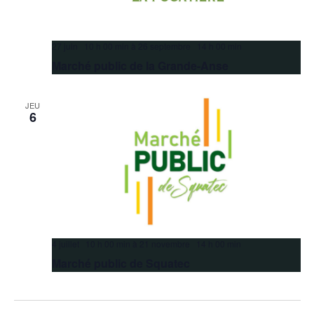
27 juin 10 h 00 min
à
26 septembre 14 h 00 min
Marché public de la Grande-Anse
JEU
6
4 juillet 10 h 00 min
à
21 novembre 14 h 00 min
Marché public de Squatec