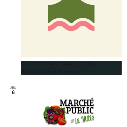
31 mai 10 h 00 min
à
31 octobre 14 h 00 min
Marché public de Rimouski
JEU
6