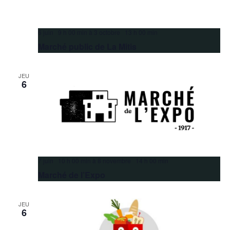
6 juin 9 h 00 min
à
3 octobre 13 h 00 min
Marché public de La Mitis
JEU
6
7 juin 10 h 00 min
à
8 novembre 14 h 00 min
Marché de l’Expo
JEU
6