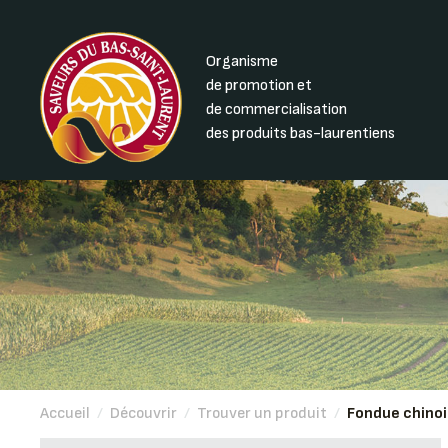
Organisme
de promotion et
de commercialisation
des produits bas-laurentiens
Accueil
/
Découvrir
/
Trouver un produit
/
Fondue chino