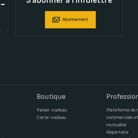
S'abonner à l'infolettre
t-
Abonnement
t
s
Boutique
Professio
Panier-cadeau
Plateforme de m
Carte-cadeau
commerciale et
mutualisé
Répertoire