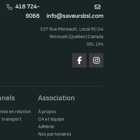
418 724-
9068
info@saveursbsl.com
337 Rue Moreault, Local RC.04
Rimouski (Québec) Canada
G5L 1P4
nnels
Association
ise en relation
À propos
 transport
CA et équipe
Adhérer
Nos partenaires