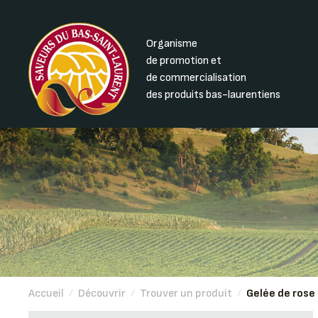
Organisme
de promotion et
de commercialisation
des produits bas-laurentiens
Accueil
/
Découvrir
/
Trouver un produit
/
Gelée de ros