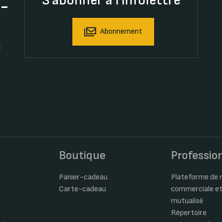
S'abonner à l'infolettre
t-
Abonnement
t
s
Boutique
Professio
Panier-cadeau
Plateforme de m
Carte-cadeau
commerciale et
mutualisé
Répertoire