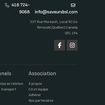
418 724-
9068
info@saveursbsl.com
337 Rue Moreault, Local RC.04
Rimouski (Québec) Canada
G5L 1P4
nnels
Association
ise en relation
À propos
 transport
CA et équipe
Adhérer
Nos partenaires