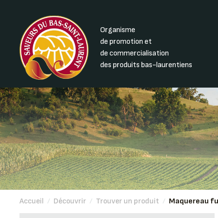
Organisme
de promotion et
de commercialisation
des produits bas-laurentiens
Accueil
/
Découvrir
/
Trouver un produit
/
Maquereau fu