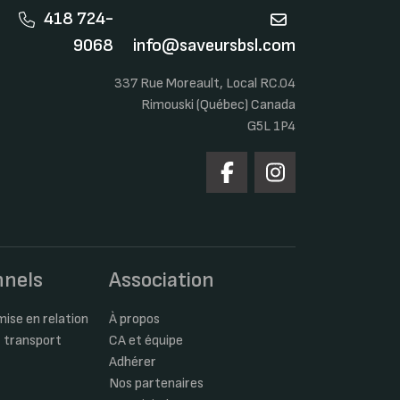
418 724-
9068
info@saveursbsl.com
337 Rue Moreault, Local RC.04
Rimouski (Québec) Canada
G5L 1P4
nnels
Association
ise en relation
À propos
 transport
CA et équipe
Adhérer
Nos partenaires