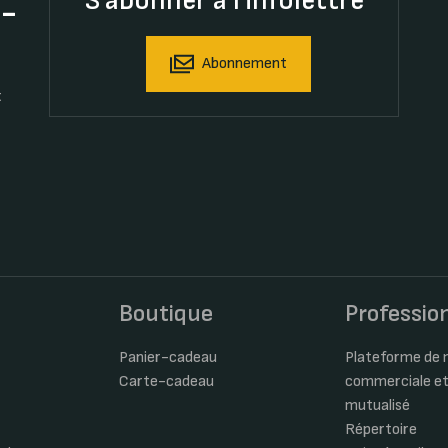
S'abonner à l'infolettre
t-
Abonnement
t
s
Boutique
Professio
Panier-cadeau
Plateforme de m
Carte-cadeau
commerciale et
mutualisé
Répertoire