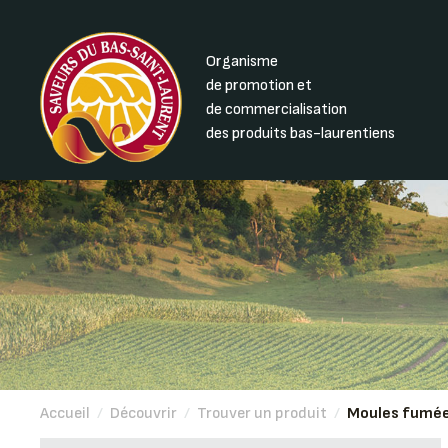
Organisme
de promotion et
de commercialisation
des produits bas-laurentiens
Accueil
/
Découvrir
/
Trouver un produit
/
Moules fumées