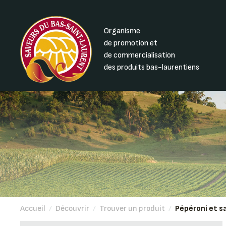
Organisme
de promotion et
de commercialisation
des produits bas-laurentiens
Accueil
/
Découvrir
/
Trouver un produit
/
Pépéroni et s