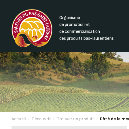
Organisme
de promotion et
de commercialisation
des produits bas-laurentiens
Accueil
/
Découvrir
/
Trouver un produit
/
Pâté de la me