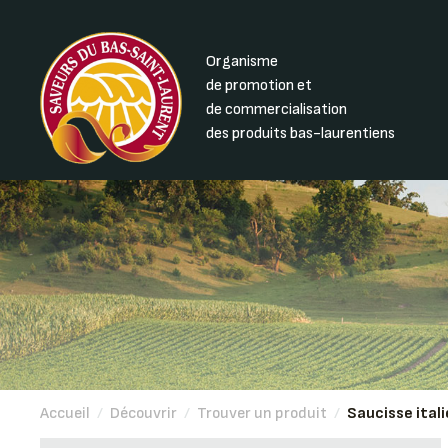
Organisme
de promotion et
de commercialisation
des produits bas-laurentiens
Accueil
/
Découvrir
/
Trouver un produit
/
Saucisse ital