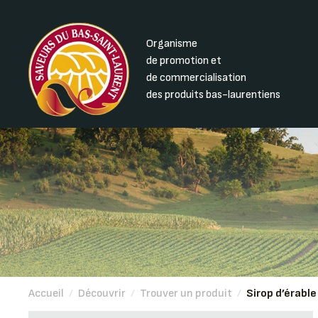
Organisme
de promotion et
de commercialisation
des produits bas-laurentiens
Accueil
/
Découvrir
/
Trouver un produit
/
Sirop d’érable