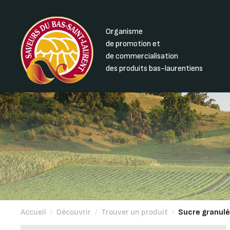
Organisme
de promotion et
de commercialisation
des produits bas-laurentiens
Accueil
/
Découvrir
/
Trouver un produit
/
Sucre granulé