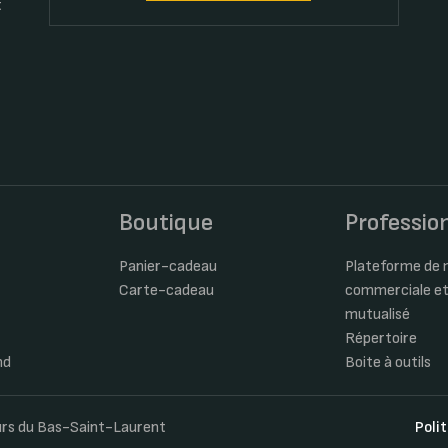
t
s
Boutique
Professio
Panier-cadeau
Plateforme de m
Carte-cadeau
commerciale et
mutualisé
Répertoire
nd
Boite à outils
eurs du Bas-Saint-Laurent
Poli