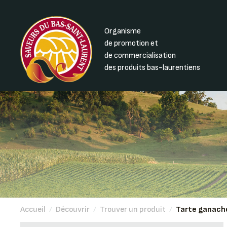
Organisme
de promotion et
de commercialisation
des produits bas-laurentiens
Accueil
/
Découvrir
/
Trouver un produit
/
Tarte ganache 