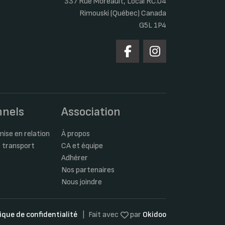
337 Rue Moreault, Local RC.04
Rimouski (Québec) Canada
G5L 1P4
nnels
Association
ise en relation
À propos
 transport
CA et équipe
Adhérer
Nos partenaires
Nous joindre
tique de confidentialité
Fait avec
par
Okidoo