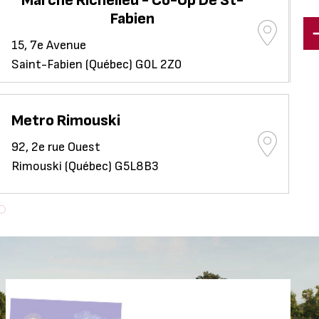
Marché Richelieu - Co-Op De St-
Ép
Fabien
129
15, 7e Avenue
Ri
Saint-Fabien (Québec) G0L 2Z0
Metro Rimouski
92, 2e rue Ouest
Rimouski (Québec) G5L8B3