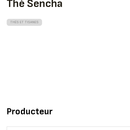
Thé Sencha
THÉS ET TISANES
Producteur