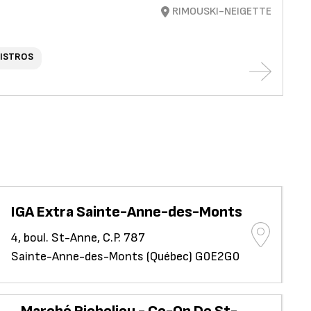
RIMOUSKI-NEIGETTE
BISTROS
IGA Extra Sainte-Anne-des-Monts
Re
4, boul. St-Anne, C.P. 787
129
Sainte-Anne-des-Monts (Québec) G0E2G0
Ri