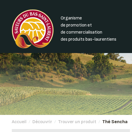
Organisme
de promotion et
de commercialisation
des produits bas-laurentiens
Accueil
/
Découvrir
/
Trouver un produit
/
Thé Sencha