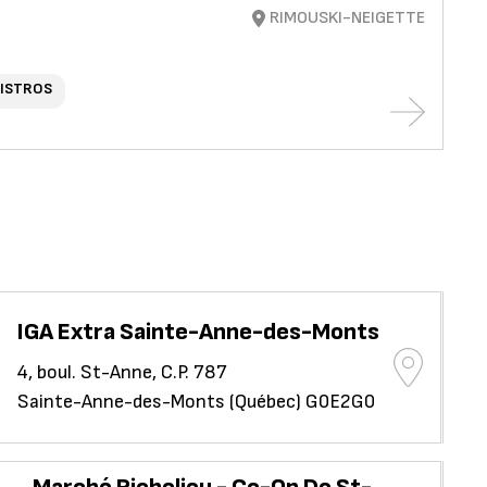
RIMOUSKI-NEIGETTE
BISTROS
IGA Extra Sainte-Anne-des-Monts
Re
4, boul. St-Anne, C.P. 787
129
Sainte-Anne-des-Monts (Québec) G0E2G0
Ri