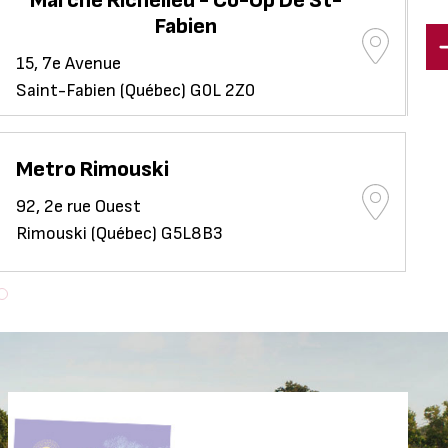
Marché Richelieu - Co-Op De St-
Ép
Fabien
129
15, 7e Avenue
Ri
Saint-Fabien (Québec) G0L 2Z0
Metro Rimouski
92, 2e rue Ouest
Rimouski (Québec) G5L8B3