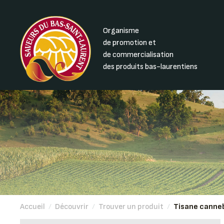
Organisme
de promotion et
de commercialisation
des produits bas-laurentiens
Accueil
/
Découvrir
/
Trouver un produit
/
Tisane canne