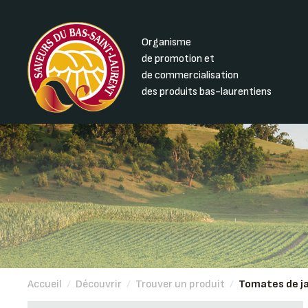
Organisme
de promotion et
de commercialisation
des produits bas-laurentiens
Accueil
/
Découvrir
/
Trouver un produit
/
Tomates de ja