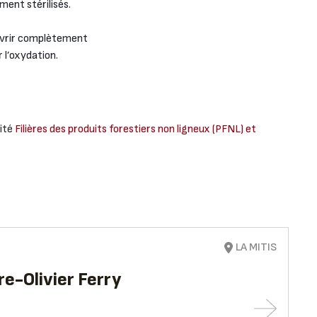
ment stérilisés.
ouvrir complètement
r l’oxydation.
mité
Filières des produits forestiers non ligneux (PFNL) et
LA MITIS
rre-Olivier Ferry