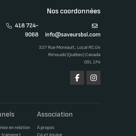
Nos coordonnées
418 724-
9068
info@saveursbsl.com
337 Rue Moreault, Local RC.04
Rimouski (Québec) Canada
G5L 1P4
nnels
Association
ise en relation
À propos
 transport
CA et équipe