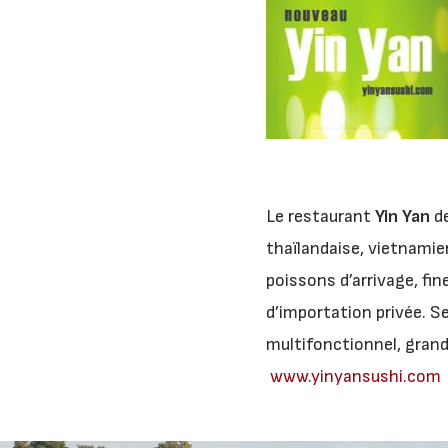
Le restaurant
Yin Yan
de
thaïlandaise, vietnamien
poissons d’arrivage, fin
d’importation privée. S
multifonctionnel, grand
www.yinyansushi.com