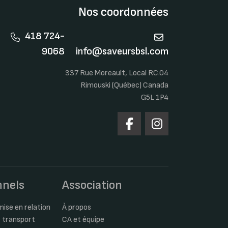
Nos coordonnées
418 724-
9068
info@saveursbsl.com
337 Rue Moreault, Local RC.04
Rimouski (Québec) Canada
G5L 1P4
nnels
Association
ise en relation
À propos
 transport
CA et équipe