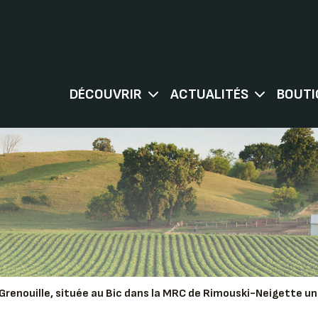
DÉCOUVRIR
ACTUALITÉS
BOUTI
Grenouille, située au Bic dans la MRC de Rimouski-Neigette un