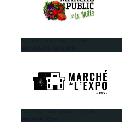
6 juin 9 h 00 min
à
3 octobre 13 h 00 min
Marché public de La Mitis
7 juin 10 h 00 min
à
8 novembre 14 h 00 min
Marché de l’Expo