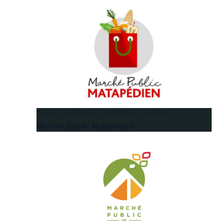
11 juin 16 h 00 min
à
17 septembre 19 h 00 min
Marché public Matapédien