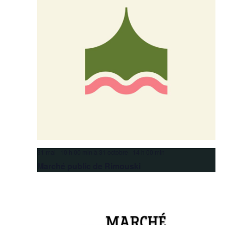
31 mai 10 h 00 min
à
31 octobre 14 h 00 min
Marché public de Rimouski