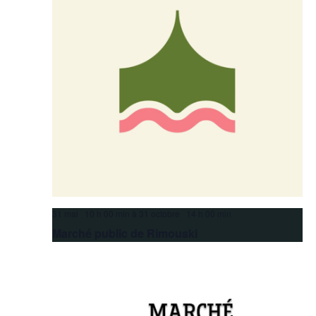
31 mai 10 h 00 min
à
31 octobre 14 h 00 min
Marché public de Rimouski