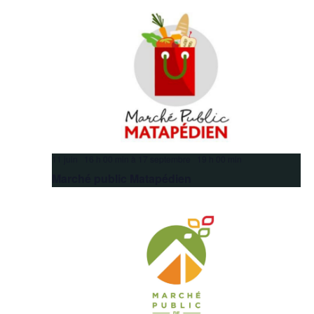
11 juin 16 h 00 min
à
17 septembre 19 h 00 min
Marché public Matapédien