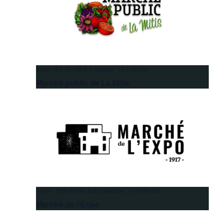
6 juin 9 h 00 min
à
3 octobre 13 h 00 min
Marché public de La Mitis
7 juin 10 h 00 min
à
8 novembre 14 h 00 min
Marché de l’Expo