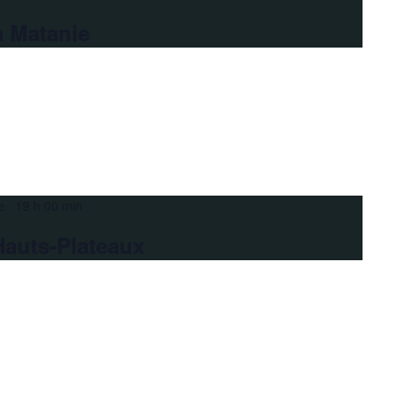
a Matanie
e 19 h 00 min
Hauts-Plateaux