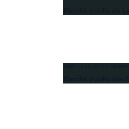
Marché public de L
18 juin 16 h 00 min
à
17 septembr
Marché public des 