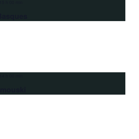
15 h 00 min
Basques
14 h 00 min
imouski