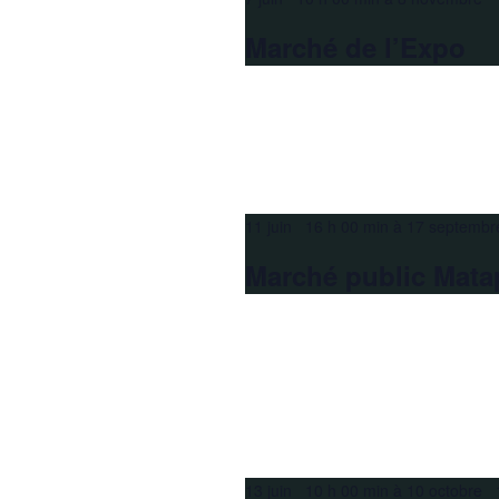
Marché de l’Expo
11 juin 16 h 00 min
à
17 septembr
Marché public Mata
13 juin 10 h 00 min
à
10 octobre 