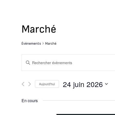
Marché
Évènements
Marché
Recherche
Saisir
mot-
et
clé.
Rechercher
navigation
24 juin 2026
Aujourd'hui
Évènements
de
par
Sélectionnez
mot-
une
En cours
vues
clé.
date.