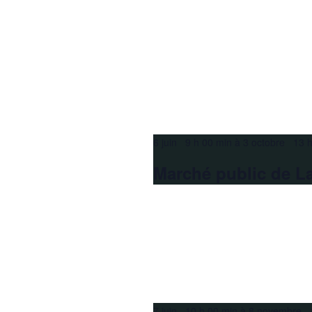
6 juin 9 h 00 min
à
3 octobre 13 h
Marché public de La
7 juin 10 h 00 min
à
8 novembre 1