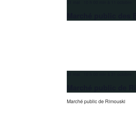
Évènements
31 mai 10 h 00 min
à
11 octobre 
Marché public des 
31 mai 10 h 00 min
à
31 octobre 
Marché public de R
Marché public de Rimouski