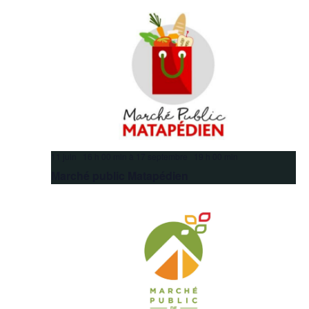
11 juin 16 h 00 min
à
17 septembre 19 h 00 min
Marché public Matapédien