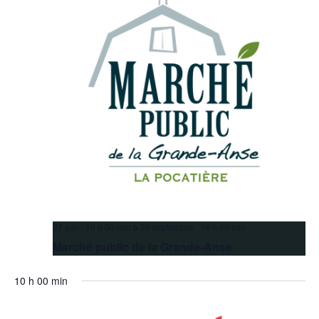
27 juin 10 h 00 min
à
26 septembre 14 h 00 min
Marché public de la Grande-Anse
10 h 00 min