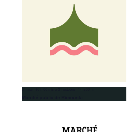
31 mai 10 h 00 min
à
31 octobre 14 h 00 min
Marché public de Rimouski