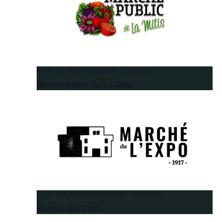
6 juin 9 h 00 min
à
3 octobre 13 h 00 min
Marché public de La Mitis
7 juin 10 h 00 min
à
8 novembre 14 h 00 min
Marché de l’Expo