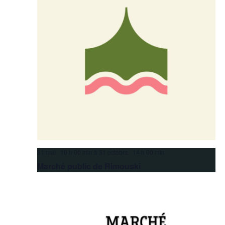
31 mai 10 h 00 min
à
31 octobre 14 h 00 min
Marché public de Rimouski