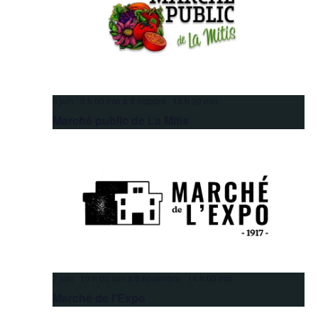
6 juin 9 h 00 min
à
3 octobre 13 h 00 min
Marché public de La Mitis
7 juin 10 h 00 min
à
8 novembre 14 h 00 min
Marché de l’Expo