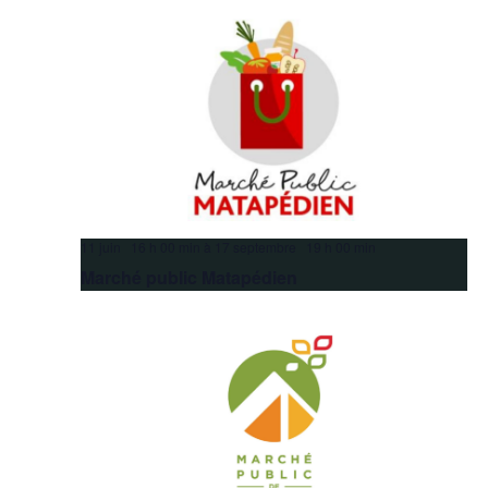
11 juin 16 h 00 min
à
17 septembre 19 h 00 min
Marché public Matapédien