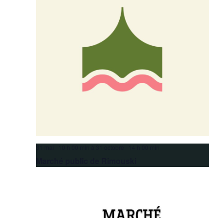
31 mai 10 h 00 min
à
31 octobre 14 h 00 min
Marché public de Rimouski