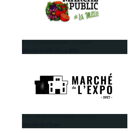
6 juin 9 h 00 min
à
3 octobre 13 h 00 min
Marché public de La Mitis
7 juin 10 h 00 min
à
8 novembre 14 h 00 min
Marché de l’Expo