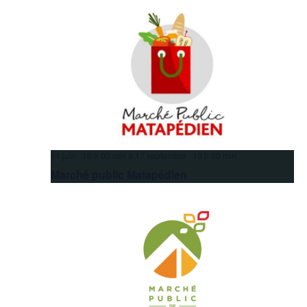
11 juin 16 h 00 min
à
17 septembre 19 h 00 min
Marché public Matapédien