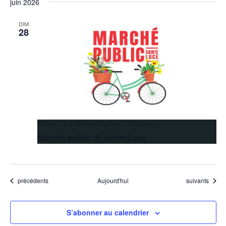
juin 2026
DIM
28
28 juin 10 h 00 min
à
5 juillet 15 h 00 min
Marché public de Saint-Luce
Évènements
Évènements
précédents
Aujourd'hui
suivants
S’abonner au calendrier