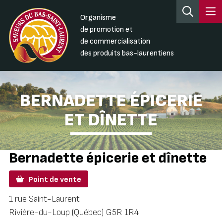
Organisme
de promotion et
de commercialisation
des produits bas-laurentiens
BERNADETTE ÉPICERIE
ET DÎNETTE
Bernadette épicerie et dînette
Point de vente
1 rue Saint-Laurent
Rivière-du-Loup (Québec) G5R 1R4