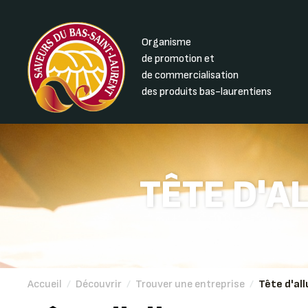
Organisme
de promotion et
de commercialisation
des produits bas-laurentiens
TÊTE D'A
Accueil
/
Découvrir
/
Trouver une entreprise
/
Tête d'al