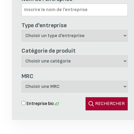
{member_name}
Type d'entreprise
{member_address}
{member_mrc}
Catégorie de produit
{member_sectors}
{member_phone}
{member_email}
MRC
{member_website}
Entreprise bio
RECHERCHER
EN SAVOIR PLUS