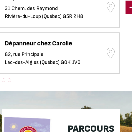
31 Chem. des Raymond
22
Rivière-du-Loup (Québec) G5R 2H8
Lév
Dépanneur chez Carolie
Fr
82, rue Principale
12
Lac-des-Aigles (Québec) G0K 1V0
Té
PARCOURS