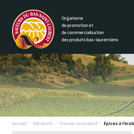
Organisme
de promotion et
de commercialisation
des produits bas-laurentiens
Accueil
/
Découvrir
/
Trouver un produit
/
Épices à l’éra