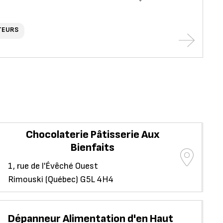
TEURS
Chocolaterie Pâtisserie Aux
Dé
Bienfaits
13
1, rue de l'Évêché Ouest
Sa
Rimouski (Québec) G5L 4H4
Dépanneur Alimentation d'en Haut
Fl