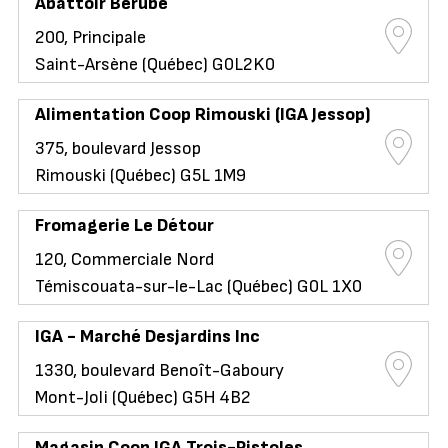
Abattoir Bérubé
200, Principale
Saint-Arsène (Québec) G0L2K0
Alimentation Coop Rimouski (IGA Jessop)
375, boulevard Jessop
Rimouski (Québec) G5L 1M9
Fromagerie Le Détour
120, Commerciale Nord
Témiscouata-sur-le-Lac (Québec) G0L 1X0
IGA - Marché Desjardins Inc
1330, boulevard Benoît-Gaboury
Mont-Joli (Québec) G5H 4B2
Magasin Coop IGA Trois-Pistoles