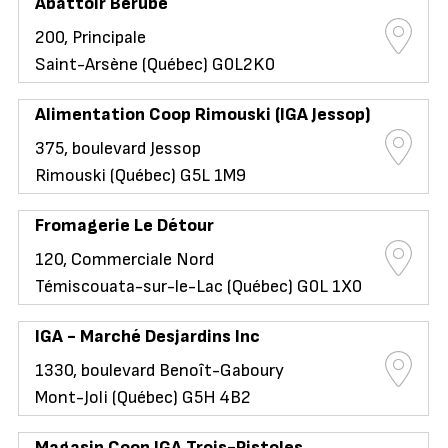
Abattoir Bérubé
200, Principale
Saint-Arsène (Québec) G0L2K0
Alimentation Coop Rimouski (IGA Jessop)
375, boulevard Jessop
Rimouski (Québec) G5L 1M9
Fromagerie Le Détour
120, Commerciale Nord
Témiscouata-sur-le-Lac (Québec) G0L 1X0
IGA - Marché Desjardins Inc
1330, boulevard Benoît-Gaboury
Mont-Joli (Québec) G5H 4B2
Magasin Coop IGA Trois-Pistoles