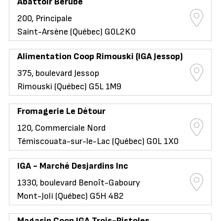
Abattoir Bérubé
200, Principale
Saint-Arsène (Québec) G0L2K0
Alimentation Coop Rimouski (IGA Jessop)
375, boulevard Jessop
Rimouski (Québec) G5L 1M9
Fromagerie Le Détour
120, Commerciale Nord
Témiscouata-sur-le-Lac (Québec) G0L 1X0
IGA - Marché Desjardins Inc
1330, boulevard Benoît-Gaboury
Mont-Joli (Québec) G5H 4B2
Magasin Coop IGA Trois-Pistoles