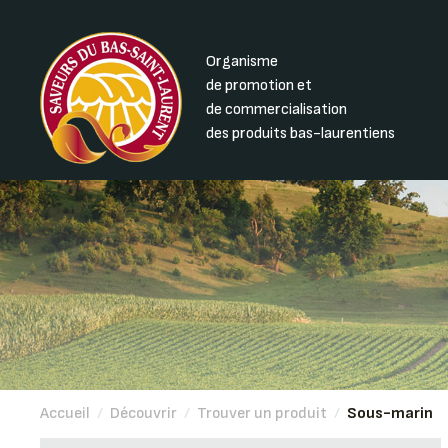
Organisme
de promotion et
de commercialisation
des produits bas-laurentiens
Accueil
/
Découvrir
/
Trouver un produit
/
Sous-marin