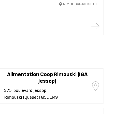
RIMOUSKI-NEIGETTE
Alimentation Coop Rimouski (IGA
Ma
Jessop)
40
375, boulevard Jessop
Ca
Rimouski (Québec) G5L 1M9