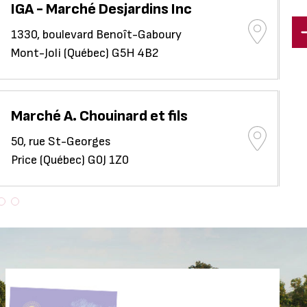
M
IGA - Marché Desjardins Inc
1330, boulevard Benoît-Gaboury
15
Mont-Joli (Québec) G5H 4B2
Sa
Marché A. Chouinard et fils
Ma
50, rue St-Georges
634
Price (Québec) G0J 1Z0
Tr