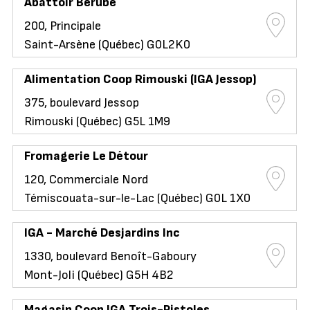
Abattoir Bérubé
200, Principale
Saint-Arsène (Québec) G0L2K0
Alimentation Coop Rimouski (IGA Jessop)
375, boulevard Jessop
Rimouski (Québec) G5L 1M9
Fromagerie Le Détour
120, Commerciale Nord
Témiscouata-sur-le-Lac (Québec) G0L 1X0
IGA - Marché Desjardins Inc
1330, boulevard Benoît-Gaboury
Mont-Joli (Québec) G5H 4B2
Magasin Coop IGA Trois-Pistoles