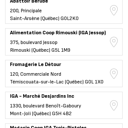
Abattoir Bérubé
200, Principale
Saint-Arsène (Québec) G0L2K0
Alimentation Coop Rimouski (IGA Jessop)
375, boulevard Jessop
Rimouski (Québec) G5L 1M9
Fromagerie Le Détour
120, Commerciale Nord
Témiscouata-sur-le-Lac (Québec) G0L 1X0
IGA - Marché Desjardins Inc
1330, boulevard Benoît-Gaboury
Mont-Joli (Québec) G5H 4B2
Magasin Coop IGA Trois-Pistoles