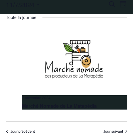
11/7/2024
Recherc
Nav
Recherche
Jour
de
et
Sélectionnez
Toute la journée
une
vue
navigati
date.
Évè
de
vues
Évèneme
7 novembre 2024
Marché Nomade de La Matapédia
Jour précédent
Jour suivant