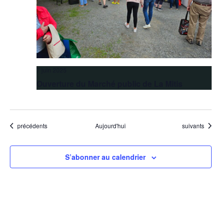
7 juin 2025
Ouverture du Marché public de La Mitis
Évènements
Évènements
précédents
Aujourd'hui
suivants
S’abonner au calendrier