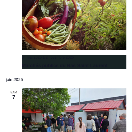
31 mai 2025
à
2 novembre 2025
Marchés publics du Bas-Saint-Laurent
juin 2025
SAM
7