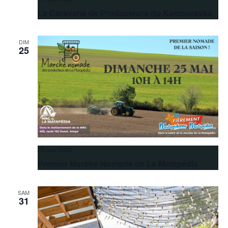
La Caravane de Producteurs du Kamouraska
DIM
25
25 mai 2025
Premier Marché Nomade de La Matapédia
SAM
31