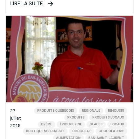
LIRE LA SUITE
27
PRODUITS QUÉBÉCOIS
RÉGIONALE
RIMOUSKI
PRODUITS
PRODUITS LOCAUX
juillet
CRÈME
ÉPICERIE FINE
GLACES
LOCAUX
2015
BOUTIQUE SPÉCIALISÉE
CHOCOLAT
CHOCOLATERIE
ALIMENTATION
BAS-SAINT-LAURENT