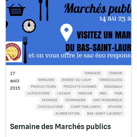
17
TERRASSE
TERROIR
RIMOUSKI
RIVIÈRE-DU-LOUP
TÉMISCOUATA
août
PRODUCTEURS
PRODUITS CUISINÉS
RÉGIONALE
2015
LA POCATIÈRE
LOCAUX
MARCHÉ
MIEL
PAIN
FROMAGE
FROMAGERIE
GASTRONOMIQUE
CHOCOLATERIE
COMPTOIR LUNCH
ÉPICERIE
ALIMENTATION
BAS-SAINT-LAURENT
Semaine des Marchés publics