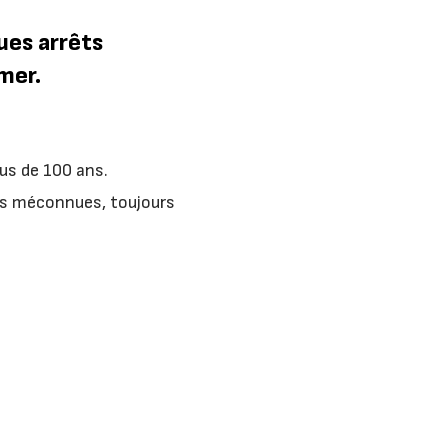
ues arrêts
mer.
lus de 100 ans.
is méconnues, toujours