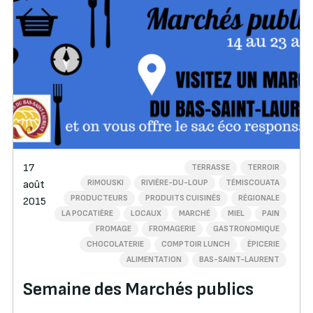
17
TERRASSE
TERROIR
RIMOUSKI
RIVIÈRE-DU-LOUP
TÉMISCOUATA
août
PRODUCTEURS
PRODUITS CUISINÉS
RÉGIONALE
2015
LA POCATIÈRE
LOCAUX
MARCHÉ
MIEL
PAIN
FROMAGE
FROMAGERIE
GASTRONOMIQUE
CHOCOLATERIE
COMPTOIR LUNCH
ÉPICERIE
ALIMENTATION
BAS-SAINT-LAURENT
Semaine des Marchés publics