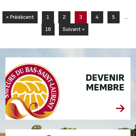
« Prédécent
1
2
3
4
5
…
16
Suivant »
DEVENIR
MEMBRE