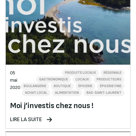
05
PRODUITS LOCAUX
RÉGIONALE
GASTRONOMIQUE
LOCAUX
PRODUCTEURS
mai
BOULANGERIE
BOUTIQUE
ÉPICERIE
ÉPICERIE FINE
2020
ACHAT LOCAL
ALIMENTATION
BAS-SAINT-LAURENT
Moi j’investis chez nous !
LIRE LA SUITE